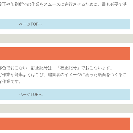
校正や印刷所での作業をスムーズに進行させるために、最も必要で基
。
ページTOPへ
赤色でおこない、訂正記号は、「校正記号」でおこないます。
ど作業が能率よくはこび、編集者のイメージにあった紙面をつくるこ
な作業です。
ページTOPへ