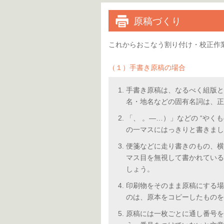
原稿づくり
これからおこなう割り付け・校正作
（１）手書き原稿の場合
手書き原稿は、なるべく組版と
名・地名などの固有名詞は、正
「、 。―…）」などの “やく
の一マスにはっきりと書きまし
便箋などに走り書きのもの、横
マス目を無視して書かれている
しょう。
印刷物をそのまま原稿にする場
のは、原本をコピーしたものを
原稿には一枚ごとに通し番号を