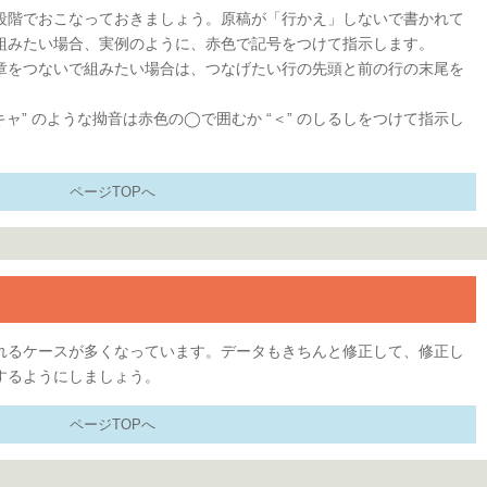
段階でおこなっておきましょう。原稿が「行かえ」しないで書かれて
組みたい場合、実例のように、赤色で記号をつけて指示します。
章をつないで組みたい場合は、つなげたい行の先頭と前の行の末尾を
“キャ” のような拗音は赤色の◯で囲むか “＜” のしるしをつけて指示し
ページTOPへ
れるケースが多くなっています。データもきちんと修正して、修正し
するようにしましょう。
ページTOPへ