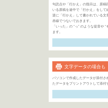
句読点や「行かえ」の指示は、原稿
いる原稿を途中で「行かえ」をして
逆に「行かえ」して書かれている文
赤線でつないでおきます。
「いった」の “っ” のような促音や 
ます。
文字データの場合も
パソコンで作成したデータが添付さ
たデータをプリントアウトして添付